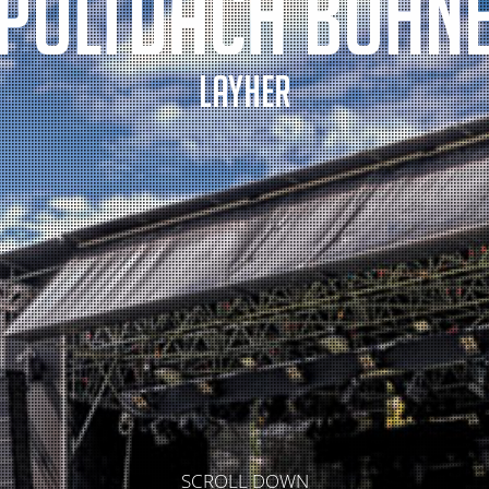
Pultdach Bühn
SCROLL DOWN