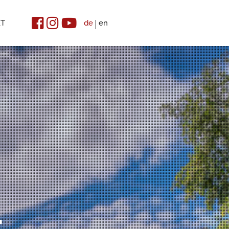
KT
de
en