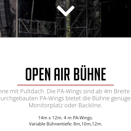
Open Air Bühne
e mit Pultdach. Die PA-Wings sind ab 4m Breite f
durchgebauten PA-Wings bietet die Bühne genügen
Monitorplatz oder Backline.
14m x 12m. 4 m PA-Wings.
Variable Bühnentiefe: 8m,10m,12m.