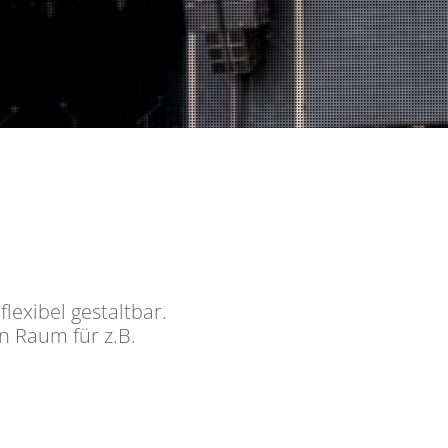
lexibel gestaltbar.
 Raum für z.B.